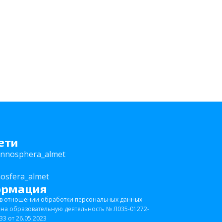
ети
innosphera_almet
nosfera_almet
ормация
 в отношении обработки персональных данных
на образовательную деятельность № Л035-01272-
33 от 26.05.2023