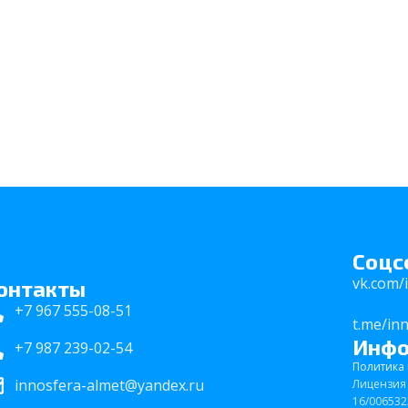
Соцс
vk.com/
онтакты
+7 967 555-08-51
t.me/in
Инф
+7 987 239-02-54
Политика
innosfera-almet@yandex.ru
Лицензия 
16/006532