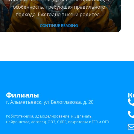
особенность, требующая правильного
подхода. Ежегодно тысячи родител...
CONTINUE READING
Филиалы
К
г. Альметьевск, ул. Белоглазова, д. 20
Робототехника, 3д моделирование и 3д печать,
нейрошкола, логопед, ОВЗ, СДВГ, подготовка к ЕГЭ и ОГЭ